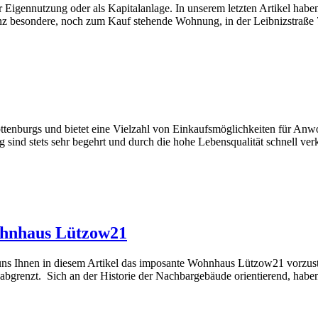
r Eigennutzung oder als Kapitalanlage. In unserem letzten Artikel haben
e ganz besondere, noch zum Kauf stehende Wohnung, in der Leibnizstraße
ottenburgs und bietet eine Vielzahl von Einkaufsmöglichkeiten für An
nd stets sehr begehrt und durch die hohe Lebensqualität schnell verkau
ohnhaus Lützow21
ns Ihnen in diesem Artikel das imposante Wohnhaus Lützow21 vorzustel
bgrenzt. Sich an der Historie der Nachbargebäude orientierend, haben