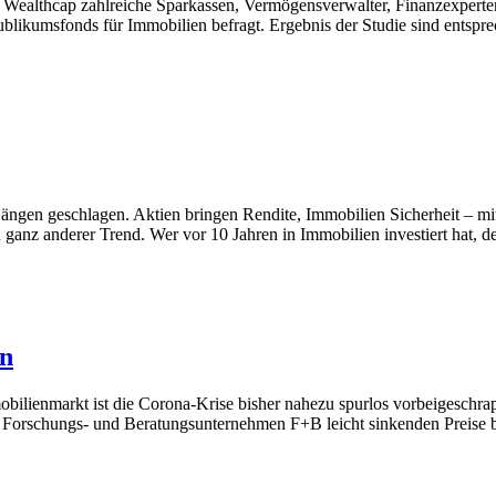
 Wealthcap zahlreiche Sparkassen, Vermögensverwalter, Finanzexpert
blikumsfonds für Immobilien befragt. Ergebnis der Studie sind entspre
gen geschlagen. Aktien bringen Rendite, Immobilien Sicherheit – mit d
n ganz anderer Trend. Wer vor 10 Jahren in Immobilien investiert hat, 
en
lienmarkt ist die Corona-Krise bisher nahezu spurlos vorbeigeschrappt
as Forschungs- und Beratungsunternehmen F+B leicht sinkenden Preise