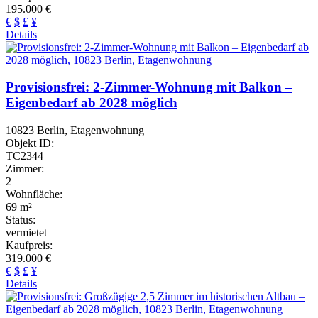
195.000 €
€
$
£
¥
Details
Provisionsfrei: 2-Zimmer-Wohnung mit Balkon –
Eigenbedarf ab 2028 möglich
10823 Berlin, Etagenwohnung
Objekt ID:
TC2344
Zimmer:
2
Wohnfläche:
69 m²
Status:
vermietet
Kaufpreis:
319.000 €
€
$
£
¥
Details