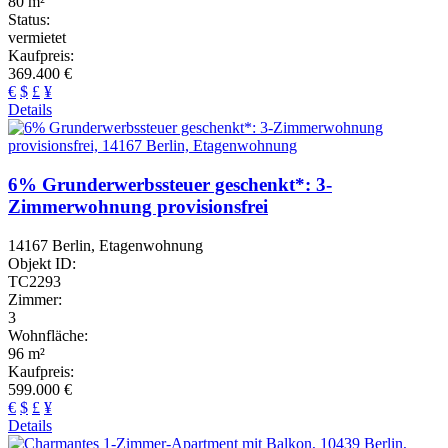
80 m²
Status:
vermietet
Kaufpreis:
369.400 €
€
$
£
¥
Details
6% Grunderwerbssteuer geschenkt*: 3-
Zimmerwohnung provisionsfrei
14167 Berlin, Etagenwohnung
Objekt ID:
TC2293
Zimmer:
3
Wohnfläche:
96 m²
Kaufpreis:
599.000 €
€
$
£
¥
Details