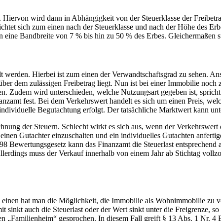
Hiervon wird dann in Abhängigkeit von der Steuerklasse der Freibetra
richtet sich zum einen nach der Steuerklasse und nach der Höhe des Erbe
n eine Bandbreite von 7 % bis hin zu 50 % des Erbes. Gleichermaßen st
lt werden. Hierbei ist zum einen der Verwandtschaftsgrad zu sehen. Ans
über dem zulässigen Freibetrag liegt. Nun ist bei einer Immobilie noch
n. Zudem wird unterschieden, welche Nutzungsart gegeben ist, spricht
nzamt fest. Bei dem Verkehrswert handelt es sich um einen Preis, welch
e individuelle Begutachtung erfolgt. Der tatsächliche Marktwert kann un
ung der Steuern. Schlecht wirkt es sich aus, wenn der Verkehrswert den
, einen Gutachter einzuschalten und ein individuelles Gutachten anfertig
98 Bewertungsgesetz kann das Finanzamt die Steuerlast entsprechend 
Allerdings muss der Verkauf innerhalb von einem Jahr ab Stichtag voll
 einen hat man die Möglichkeit, die Immobilie als Wohnimmobilie zu v
inkt auch die Steuerlast oder der Wert sinkt unter die Freigrenze, so 
„Familienheim“ gesprochen. In diesem Fall greift § 13 Abs. 1 Nr. 4 Er