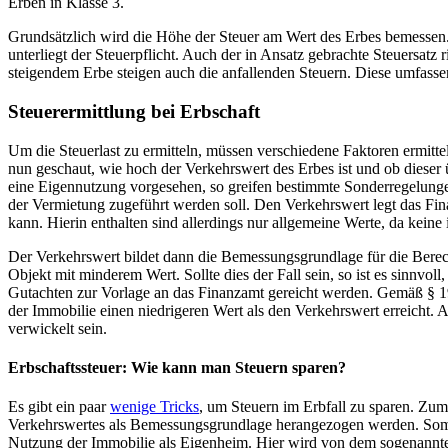
Erben in Klasse 3.
Grundsätzlich wird die Höhe der Steuer am Wert des Erbes bemessen. 
unterliegt der Steuerpflicht. Auch der in Ansatz gebrachte Steuersatz 
steigendem Erbe steigen auch die anfallenden Steuern. Diese umfasse
Steuerermittlung bei Erbschaft
Um die Steuerlast zu ermitteln, müssen verschiedene Faktoren ermitte
nun geschaut, wie hoch der Verkehrswert des Erbes ist und ob dieser 
eine Eigennutzung vorgesehen, so greifen bestimmte Sonderregelunge
der Vermietung zugeführt werden soll. Den Verkehrswert legt das Fina
kann. Hierin enthalten sind allerdings nur allgemeine Werte, da kein
Der Verkehrswert bildet dann die Bemessungsgrundlage für die Berechn
Objekt mit minderem Wert. Sollte dies der Fall sein, so ist es sinnvoll
Gutachten zur Vorlage an das Finanzamt gereicht werden. Gemäß § 1
der Immobilie einen niedrigeren Wert als den Verkehrswert erreicht. 
verwickelt sein.
Erbschaftssteuer: Wie kann man Steuern sparen?
Es gibt ein paar
wenige Tricks
, um Steuern im Erbfall zu sparen. Zum
Verkehrswertes als Bemessungsgrundlage herangezogen werden. Somit s
Nutzung der Immobilie als Eigenheim. Hier wird von dem sogenannten 