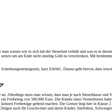
e man wissen wie es sich mit der Steuerlast verhält und was es in dies
 zu setzen um am Ende nicht unnötig Geld zu verschenken. Mit bestimmt
d Schenkungssteuergesetz, kurz ErbStG. Daraus geht hervor, dass sowohl
ge
ilie an. Allerdings muss man wissen, dass man je nach Steuerklasse un
lt ein Freibetrag von 500.000 Euro. Die Kinder eines Verstorbenen hab
können Freibeträge geltend machen. Die Grenze liegt hier in Klasse 2 
brigen auch für Geschwister und deren Kinder, Stiefeltern, Schwieger