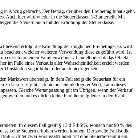
g in Abzug gebracht. Der Betrag, der über den Freibetrag hinausgeht,
s. Auch hier wird wieder in die Steuerklassen 1-3 unterteilt. Mit
eigen die Steuern auch mit der Erhöhung der Steuerklasse.
chließend erfolgt die Ermittlung der möglichen Freibeträge. Es wird
 zu beachten, welcher weiteren Verwendung diese zugeführt wird. Ist
 ob es sich um einen Familienwohnsitz handelt oder ob das Objekt
er im Falle eines Verkaufs aller Wahrscheinlichkeit erzielt werden
ter Umständen sogar höher oder auch niedriger sein.
 Marktwert übersteigt. In dem Fall steigt die Steuerlast für ein
en zu lassen. Ergibt sich hieraus ein niedrigerer Wert, kann dieses
anpassen. Gleiche Wertanpassung gilt im Übrigen, wenn der Verkauf
zogen werden und es dürfen keine Familienmitglieder in den Kauf
ermieten. In diesem Fall greift § 13 d ErbStG, wonach nur 90 % des
dass keine Steuern erhoben werden können. Der zweite Fall ist die
bStG. Unter zwei Voraussetzungen tritt eine Steuerbefreiung ein.