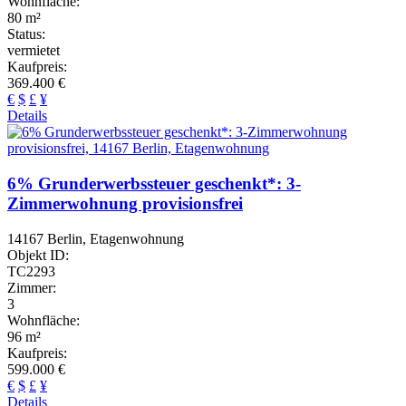
Wohnfläche:
80 m²
Status:
vermietet
Kaufpreis:
369.400 €
€
$
£
¥
Details
6% Grunderwerbssteuer geschenkt*: 3-
Zimmerwohnung provisionsfrei
14167 Berlin, Etagenwohnung
Objekt ID:
TC2293
Zimmer:
3
Wohnfläche:
96 m²
Kaufpreis:
599.000 €
€
$
£
¥
Details