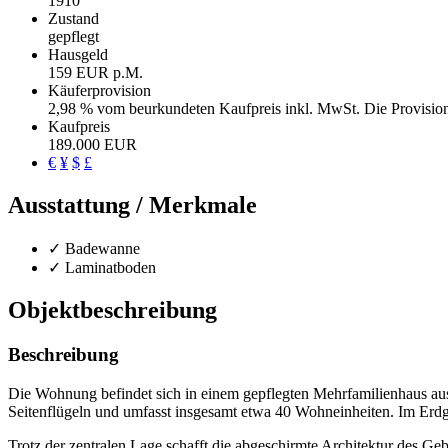
1910
Zustand
gepflegt
Hausgeld
159 EUR p.M.
Käufer­provision
2,98 % vom beurkundeten Kaufpreis inkl. MwSt. Die Provision 
Kaufpreis
189.000 EUR
€
¥
$
£
Ausstattung / Merkmale
✓ Badewanne
✓ Laminatboden
Objekt­beschreibung
Beschreibung
Die Wohnung befindet sich in einem gepflegten Mehrfamilienhaus aus
Seitenflügeln und umfasst insgesamt etwa 40 Wohneinheiten. Im Erdg
Trotz der zentralen Lage schafft die abgeschirmte Architektur des 