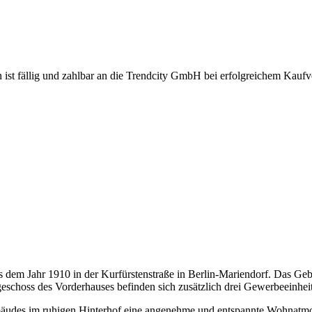
ist fällig und zahlbar an die Trendcity GmbH bei erfolgreichem Kaufve
 dem Jahr 1910 in der Kurfürstenstraße in Berlin-Mariendorf. Das Ge
eschoss des Vorderhauses befinden sich zusätzlich drei Gewerbeeinhei
Gebäudes im ruhigen Hinterhof eine angenehme und entspannte Wohnatm