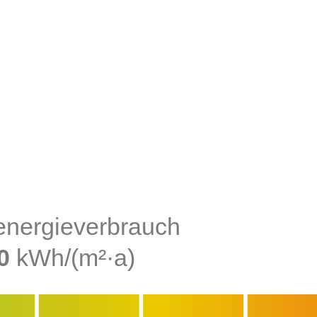
nergieverbrauch
0
kWh/(m²·a)