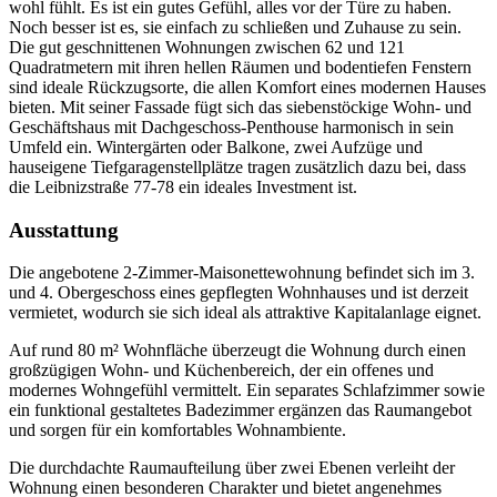
wohl fühlt. Es ist ein gutes Gefühl, alles vor der Türe zu haben.
Noch besser ist es, sie einfach zu schließen und Zuhause zu sein.
Die gut geschnittenen Wohnungen zwischen 62 und 121
Quadratmetern mit ihren hellen Räumen und bodentiefen Fenstern
sind ideale Rückzugsorte, die allen Komfort eines modernen Hauses
bieten. Mit seiner Fassade fügt sich das siebenstöckige Wohn- und
Geschäftshaus mit Dachgeschoss-Penthouse harmonisch in sein
Umfeld ein. Wintergärten oder Balkone, zwei Aufzüge und
hauseigene Tiefgaragenstellplätze tragen zusätzlich dazu bei, dass
die Leibnizstraße 77-78 ein ideales Investment ist.
Ausstattung
Die angebotene 2-Zimmer-Maisonettewohnung befindet sich im 3.
und 4. Obergeschoss eines gepflegten Wohnhauses und ist derzeit
vermietet, wodurch sie sich ideal als attraktive Kapitalanlage eignet.
Auf rund 80 m² Wohnfläche überzeugt die Wohnung durch einen
großzügigen Wohn- und Küchenbereich, der ein offenes und
modernes Wohngefühl vermittelt. Ein separates Schlafzimmer sowie
ein funktional gestaltetes Badezimmer ergänzen das Raumangebot
und sorgen für ein komfortables Wohnambiente.
Die durchdachte Raumaufteilung über zwei Ebenen verleiht der
Wohnung einen besonderen Charakter und bietet angenehmes