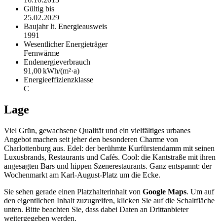
Gültig bis
25.02.2029
Baujahr lt. Energieausweis
1991
Wesentlicher Energieträger
Fernwärme
Endenergie­verbrauch
91,00 kWh/(m²·a)
Energie­effizienz­klasse
C
Lage
Viel Grün, gewachsene Qualität und ein vielfältiges urbanes
Angebot machen seit jeher den besonderen Charme von
Charlottenburg aus. Edel: der berühmte Kurfürstendamm mit seinen
Luxusbrands, Restaurants und Cafés. Cool: die Kantstraße mit ihren
angesagten Bars und hippen Szenerestaurants. Ganz entspannt: der
Wochenmarkt am Karl-August-Platz um die Ecke.
Sie sehen gerade einen Platzhalterinhalt von
Google Maps
. Um auf
den eigentlichen Inhalt zuzugreifen, klicken Sie auf die Schaltfläche
unten. Bitte beachten Sie, dass dabei Daten an Drittanbieter
weitergegeben werden.