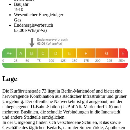
Baujahr
1910
Wesentlicher Energieträger
Gas
Endenergie­verbrauch
63,00 kWh/(m²·a)
Endenergieverbrauch
63,00
kWh/(m²·a)
A+
A
B
C
D
E
F
G
H
0
25
50
75
100
125
150
175
200
225
250+
Lage
Die Kurfürstenstraße 73 liegt in Berlin-Mariendorf und bietet eine
hervorragende Kombination aus städtischer Infrastruktur und grüner
Umgebung. Der öffentliche Nahverkehr ist gut ausgebaut, mit der
nahegelegenen U-Bahn-Station (U-Bhf Alt- Mariendorf U6) und
mehreren Buslinien, die schnelle Verbindungen in die Innenstadt
und andere Stadtteile ermöglichen.
In der Umgebung finden sich verschiedene Schulen, Kitas sowie
Geschäfte des täglichen Bedarfs, darunter Supermärkte, Apotheken