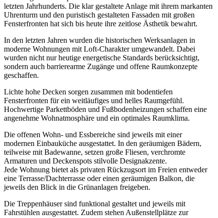
letzten Jahrhunderts. Die klar gestaltete Anlage mit ihrem markanten
Uhrenturm und den puristisch gestalteten Fassaden mit großen
Fensterfronten hat sich bis heute ihre zeitlose Ästhetik bewahrt.
In den letzten Jahren wurden die historischen Werksanlagen in
moderne Wohnungen mit Loft-Charakter umgewandelt. Dabei
wurden nicht nur heutige energetische Standards berücksichtigt,
sondern auch barrierearme Zugänge und offene Raumkonzepte
geschaffen.
Lichte hohe Decken sorgen zusammen mit bodentiefen
Fensterfronten für ein weitläufiges und helles Raumgefühl.
Hochwertige Parkettböden und Fußbodenheizungen schaffen eine
angenehme Wohnatmosphäre und ein optimales Raumklima.
Die offenen Wohn- und Essbereiche sind jeweils mit einer
modernen Einbauküche ausgestattet. In den geräumigen Bädern,
teilweise mit Badewanne, setzen große Fliesen, verchromte
Armaturen und Deckenspots stilvolle Designakzente.
Jede Wohnung bietet als privaten Rückzugsort im Freien entweder
eine Terrasse/Dachterrasse oder einen geräumigen Balkon, die
jeweils den Blick in die Grünanlagen freigeben.
Die Treppenhäuser sind funktional gestaltet und jeweils mit
Fahrstühlen ausgestattet. Zudem stehen Außenstellplätze zur