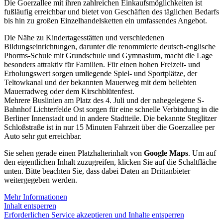
Die Goerzallee mit ihren zahlreichen Einkaufsmöglichkeiten ist
fußläufig erreichbar und bietet von Geschäften des täglichen Bedarfs
bis hin zu großen Einzelhandelsketten ein umfassendes Angebot.
Die Nähe zu Kindertagesstätten und verschiedenen
Bildungseinrichtungen, darunter die renommierte deutsch-englische
Phorms-Schule mit Grundschule und Gymnasium, macht die Lage
besonders attraktiv für Familien. Für einen hohen Freizeit- und
Erholungswert sorgen umliegende Spiel- und Sportplätze, der
Teltowkanal und der bekannten Mauerweg mit dem beliebten
Mauerradweg oder dem Kirschblütenfest.
Mehrere Buslinien am Platz des 4. Juli und der nahegelegene S-
Bahnhof Lichterfelde Ost sorgen für eine schnelle Verbindung in die
Berliner Innenstadt und in andere Stadtteile. Die bekannte Steglitzer
Schloßstraße ist in nur 15 Minuten Fahrzeit über die Goerzallee per
Auto sehr gut erreichbar.
Sie sehen gerade einen Platzhalterinhalt von
Google Maps
. Um auf
den eigentlichen Inhalt zuzugreifen, klicken Sie auf die Schaltfläche
unten. Bitte beachten Sie, dass dabei Daten an Drittanbieter
weitergegeben werden.
Mehr Informationen
Inhalt entsperren
Erforderlichen Service akzeptieren und Inhalte entsperren