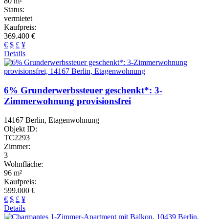
80 m²
Status:
vermietet
Kaufpreis:
369.400 €
€
$
£
¥
Details
6% Grunderwerbssteuer geschenkt*: 3-
Zimmerwohnung provisionsfrei
14167 Berlin, Etagenwohnung
Objekt ID:
TC2293
Zimmer:
3
Wohnfläche:
96 m²
Kaufpreis:
599.000 €
€
$
£
¥
Details