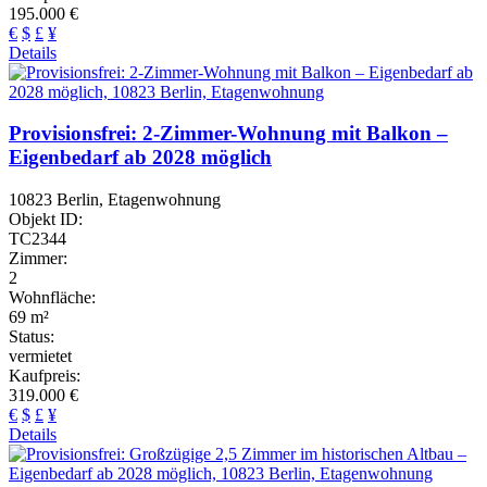
195.000 €
€
$
£
¥
Details
Provisionsfrei: 2-Zimmer-Wohnung mit Balkon –
Eigenbedarf ab 2028 möglich
10823 Berlin, Etagenwohnung
Objekt ID:
TC2344
Zimmer:
2
Wohnfläche:
69 m²
Status:
vermietet
Kaufpreis:
319.000 €
€
$
£
¥
Details