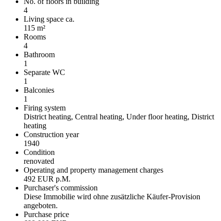
No. of floors in building
4
Living space ca.
115 m²
Rooms
4
Bathroom
1
Separate WC
1
Balconies
1
Firing system
District heating, Central heating, Under floor heating, District
heating
Construction year
1940
Condition
renovated
Operating and property management charges
492 EUR p.M.
Purchaser's commission
Diese Immobilie wird ohne zusätzliche Käufer-Provision
angeboten.
Purchase price