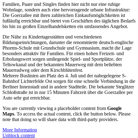
Familien, Paare und Singles finden hier nicht nur eine ruhige
Wohnlage, sondern auch eine hervorragende urbane Infrastruktur:
Die Goerzallee mit ihren zahlreichen Einkaufsmöglichkeiten ist
fußläufig erreichbar und bietet von Geschäften des täglichen Bedarfs
bis hin zu großen Einzelhandelsketten ein umfassendes Angebot.
Die Nähe zu Kindertagesstätten und verschiedenen
Bildungseinrichtungen, darunter die renommierte deutsch-englische
Phorms-Schule mit Grundschule und Gymnasium, macht die Lage
besonders attraktiv für Familien. Für einen hohen Freizeit- und
Erholungswert sorgen umliegende Spiel- und Sportplätze, der
Teltowkanal und der bekannten Mauerweg mit dem beliebten
Mauerradweg oder dem Kirschblütenfest.
Mehrere Buslinien am Platz des 4. Juli und der nahegelegene S-
Bahnhof Lichterfelde Ost sorgen für eine schnelle Verbindung in die
Berliner Innenstadt und in andere Stadtteile. Die bekannte Steglitzer
Schloßstraße ist in nur 15 Minuten Fahrzeit über die Goerzallee per
Auto sehr gut erreichbar.
You are currently viewing a placeholder content from
Google
Maps
. To access the actual content, click the button below. Please
note that doing so will share data with third-party providers.
More Information
Unblock content