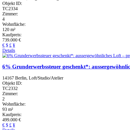
Objekt ID:
TC2334
Zimmer:
4
Wohnfläche:
120 m²
Kaufpreis:
739.000 €
€
$
£
¥
Details
6% Grunderwerbssteuer geschenkt*: aussergewöhnliche
14167 Berlin, Loft/Studio/Atelier
Objekt ID:
TC2332
Zimmer:
2
Wohnfläche:
93 m²
Kaufpreis:
499.000 €
€
$
£
¥