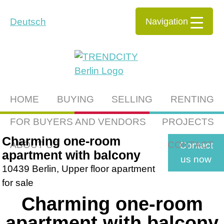
Navigation
Deutsch
HOME
BUYING
SELLING
RENTING
FOR BUYERS AND VENDORS
PROJECTS
Charming one-room
ABOUT US
CONTACT
Contact
apartment with balcony
us now
10439 Berlin, Upper floor apartment
for sale
Charming one-room
apartment with balcony