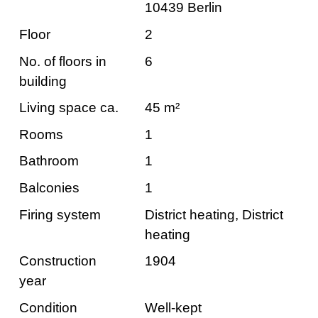
10439 Berlin
Floor
2
No. of floors in
6
building
Living space ca.
45 m²
Rooms
1
Bathroom
1
Balconies
1
Firing system
District heating, District
heating
Construction
1904
year
Condition
Well-kept