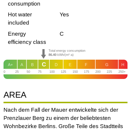
consumption
Hot water
Yes
included
Energy
C
efficiency class
Total energy consumption
86.40
kWh/(m²·a)
C
A+
A
B
D
E
F
G
H
0
25
50
75
100
125
150
175
200
225
250+
AREA
Nach dem Fall der Mauer entwickelte sich der
Prenzlauer Berg zu einem der beliebtesten
Wohnbezirke Berlins. Große Teile des Stadtteils