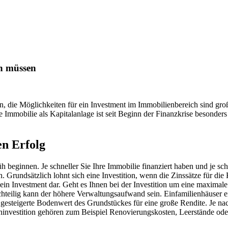
en müssen
die Möglichkeiten für ein Investment im Immobilienbereich sind groß
e Immobilie als Kapitalanlage ist seit Beginn der Finanzkrise besonders
en Erfolg
üh beginnen. Je schneller Sie Ihre Immobilie finanziert haben und je sc
n. Grundsätzlich lohnt sich eine Investition, wenn die Zinssätze für di
r ein Investment dar. Geht es Ihnen bei der Investition um eine maxima
teilig kann der höhere Verwaltungsaufwand sein. Einfamilienhäuser ei
r gesteigerte Bodenwert des Grundstückes für eine große Rendite. Je n
ieninvestition gehören zum Beispiel Renovierungskosten, Leerstände od