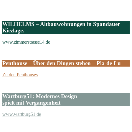
www.koenigstadtquartier.de
WILHELMS – Altbauwohnungen in Spandauer
Kiezlage.
www.zimmerstrasse14.de
Penthouse – Über den Dingen stehen – Pla-de-Lu
Zu den Penthouses
Wartburg51: Modernes Design
spielt mit Vergangenheit
www.wartburg51.de