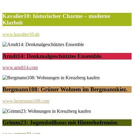
Kavalier10: historischer Charme – moderne
Klarheit
www.kavalier10.de
Arndt14: Denkmalgeschütztes Ensemble.
www.arndt14.com
Bergmann108: Grüner Wohnen im Bergmannkiez.
www.bergmann108.com
Grimm23: Jugendstilhaus mit Hinterhofremise.