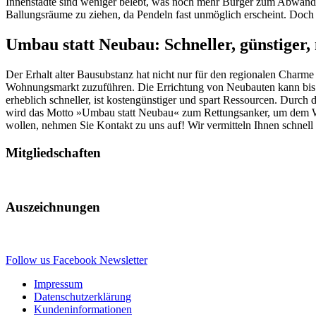
Innenstädte sind weniger belebt, was noch mehr Bürger zum Abwander
Ballungsräume zu ziehen, da Pendeln fast unmöglich erscheint. Doch
Umbau statt Neubau: Schneller, günstiger, 
Der Erhalt alter Bausubstanz hat nicht nur für den regionalen Charme
Wohnungsmarkt zuzuführen. Die Errichtung von Neubauten kann bis z
erheblich schneller, ist kostengünstiger und spart Ressourcen. Durc
wird das Motto »Umbau statt Neubau« zum Rettungsanker, um dem Wo
wollen, nehmen Sie Kontakt zu uns auf! Wir vermitteln Ihnen schnel
Mitgliedschaften
Auszeichnungen
Follow us
Facebook
Newsletter
Impressum
Datenschutzerklärung
Kundeninformationen