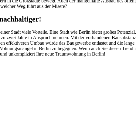
n in die Großstädte bewegt. Auch der mangelhafte Ausbau des öffentli
 welcher Weg führt aus der Misere?
nachhaltiger!
 einer Stadt viele Vorteile. Eine Stadt wie Berlin bietet großes Poten
u zwei Jahre in Anspruch nehmen. Mit der vorhandenen Bausubstanz zu
h den effektiveren Umbau würde das Baugewerbe entlastet und die lang
hnungsmangel in Berlin zu begegnen. Wenn auch Sie diesen Trend un
l und unkompliziert Ihre neue Traumwohnung in Berlin!