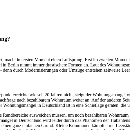
sung?
ndet, macht im ersten Moment einen Luftsprung. Erst im zweiten Momen
 in Berlin nimmt immer drastischere Formen an. Laut des Wohnungsmar
h – denn durch Modernisierungen oder Umzüge entstehen zeitweise Lee
punkt erreichte wie seit 20 Jahren nicht, steigt der Wohnungsmangel w
 Nachfrage nach bezahlbarem Wohnraum weiter an. Auf der anderen Sei
 Wohnungsmangel in Deutschland ist in eine Schieflage geraten, die u
ie Randbereiche ausweichen müssen, um noch bezahlbaren Wohnraum ode
angel in Deutschland wird leider durch das Phänomen der Trabantens
at einen ganz einfachen Grund: Kleine Kommunen kämpfen mit Leerstä