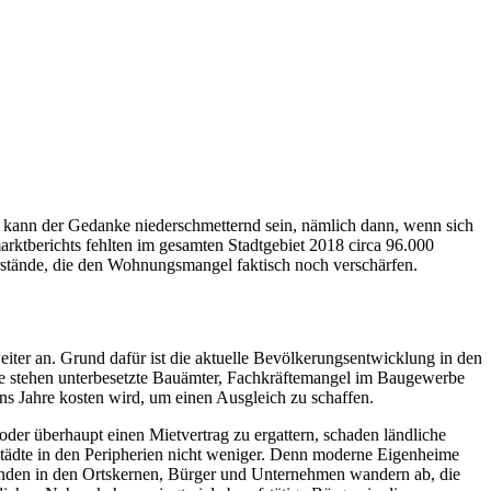
t kann der Gedanke niederschmetternd sein, nämlich dann, wenn sich
ktberichts fehlten im gesamten Stadtgebiet 2018 circa 96.000
rstände, die den Wohnungsmangel faktisch noch verschärfen.
eiter an. Grund dafür ist die aktuelle Bevölkerungsentwicklung in den
te stehen unterbesetzte Bauämter, Fachkräftemangel im Baugewerbe
ns Jahre kosten wird, um einen Ausgleich zu schaffen.
r überhaupt einen Mietvertrag zu ergattern, schaden ländliche
tädte in den Peripherien nicht weniger. Denn moderne Eigenheime
nden in den Ortskernen, Bürger und Unternehmen wandern ab, die